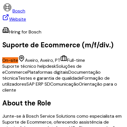
Bosch
Website
Hiring for
Bosch
Suporte de Ecommerce (m/f/div.)
On-site
Aveiro, Aveiro, PT
Full-time
Suporte técnico helpdesk
Soluções de
eCommerce
Plataformas digitais
Documentação
técnica
Testes e garantia de qualidade
Formação de
utilizadores
SAP ERP SD
Comunicação
Orientação para o
cliente
About the Role
Junte-se à Bosch Service Solutions como especialista em
Suporte de Ecommerce, oferecendo assistência de