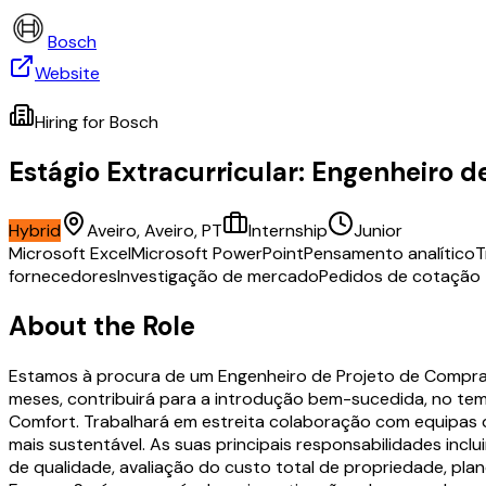
Bosch
Website
Hiring for
Bosch
Estágio Extracurricular: Engenheiro d
Hybrid
Aveiro, Aveiro, PT
Internship
Junior
Microsoft Excel
Microsoft PowerPoint
Pensamento analítico
T
fornecedores
Investigação de mercado
Pedidos de cotação
About the Role
Estamos à procura de um Engenheiro de Projeto de Compras
meses, contribuirá para a introdução bem-sucedida, no tem
Comfort. Trabalhará em estreita colaboração com equipas 
mais sustentável. As suas principais responsabilidades in
de qualidade, avaliação do custo total de propriedade, pl