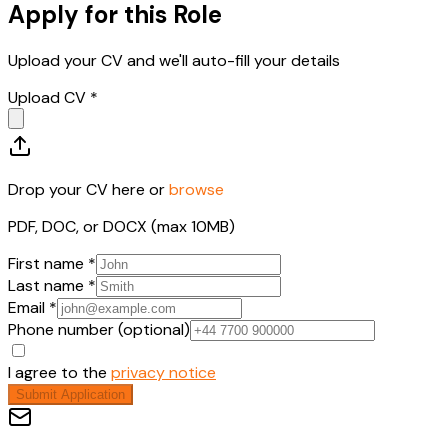
Apply for this Role
Upload your CV and we'll auto-fill your details
Upload CV *
Drop your CV here or
browse
PDF, DOC, or DOCX (max 10MB)
First name *
Last name *
Email *
Phone number (optional)
I agree to the
privacy notice
Submit Application