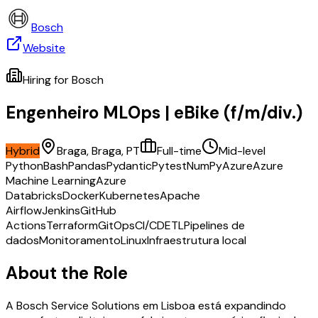
Bosch
Website
Hiring for
Bosch
Engenheiro MLOps | eBike (f/m/div.)
Hybrid
Braga, Braga, PT
Full-time
Mid-level
Python
Bash
Pandas
Pydantic
Pytest
NumPy
Azure
Azure
Machine Learning
Azure
Databricks
Docker
Kubernetes
Apache
Airflow
Jenkins
GitHub
Actions
Terraform
GitOps
CI/CD
ETL
Pipelines de
dados
Monitoramento
Linux
Infraestrutura local
About the Role
A Bosch Service Solutions em Lisboa está expandindo