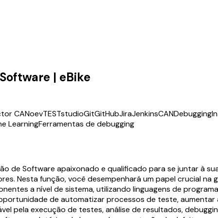
Software | eBike
ctor CANoe
vTESTstudio
Git
GitHub
Jira
Jenkins
CAN
Debugging
I
e Learning
Ferramentas de debugging
 de Software apaixonado e qualificado para se juntar à sua 
ores. Nesta função, você desempenhará um papel crucial na g
ntes a nível de sistema, utilizando linguagens de programa
oportunidade de automatizar processos de teste, aumentar a
el pela execução de testes, análise de resultados, debugging