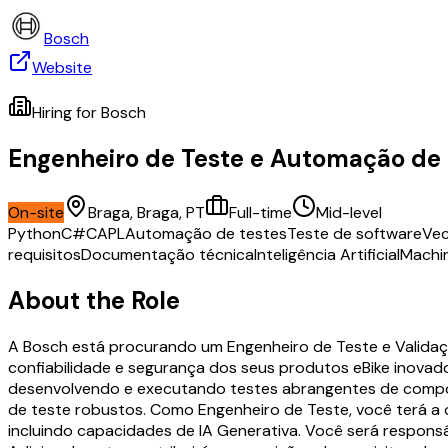
Bosch
Website
Hiring for
Bosch
Engenheiro de Teste e Automação de 
On-site
Braga, Braga, PT
Full-time
Mid-level
Python
C#
CAPL
Automação de testes
Teste de software
Ve
requisitos
Documentação técnica
Inteligência Artificial
Machin
About the Role
A Bosch está procurando um Engenheiro de Teste e Validação
confiabilidade e segurança dos seus produtos eBike inovad
desenvolvendo e executando testes abrangentes de compone
de teste robustos. Como Engenheiro de Teste, você terá a 
incluindo capacidades de IA Generativa. Você será responsáv