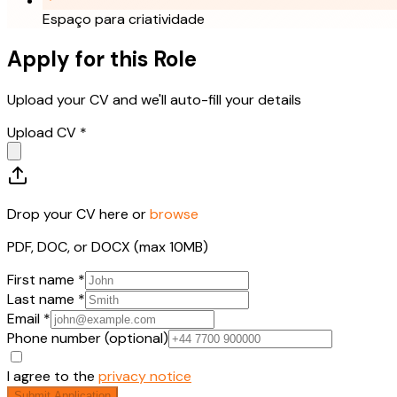
Espaço para criatividade
Apply for this Role
Upload your CV and we'll auto-fill your details
Upload CV *
Drop your CV here or
browse
PDF, DOC, or DOCX (max 10MB)
First name *
Last name *
Email *
Phone number (optional)
I agree to the
privacy notice
Submit Application