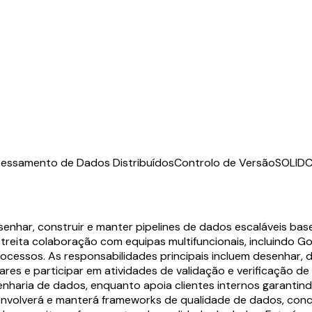
essamento de Dados Distribuídos
Controlo de Versão
SOLID
C
nhar, construir e manter pipelines de dados escaláveis bas
reita colaboração com equipas multifuncionais, incluindo G
cessos. As responsabilidades principais incluem desenhar, d
res e participar em atividades de validação e verificação de
nharia de dados, enquanto apoia clientes internos garantind
nvolverá e manterá frameworks de qualidade de dados, conc