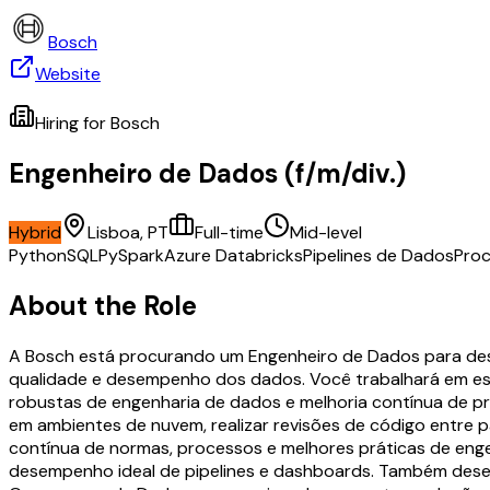
Bosch
Website
Hiring for
Bosch
Engenheiro de Dados (f/m/div.)
Hybrid
Lisboa, PT
Full-time
Mid-level
Python
SQL
PySpark
Azure Databricks
Pipelines de Dados
Proc
About the Role
A Bosch está procurando um Engenheiro de Dados para dese
qualidade e desempenho dos dados. Você trabalhará em est
robustas de engenharia de dados e melhoria contínua de pro
em ambientes de nuvem, realizar revisões de código entre pa
contínua de normas, processos e melhores práticas de enge
desempenho ideal de pipelines e dashboards. Também dese